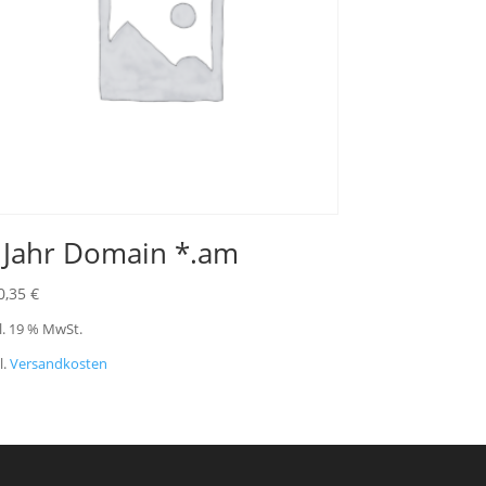
 Jahr Domain *.am
0,35
€
l. 19 % MwSt.
l.
Versandkosten