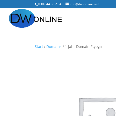
030 644 36 2 34
info@dw-online.net
Start
/
Domains
/ 1 Jahr Domain *.yoga