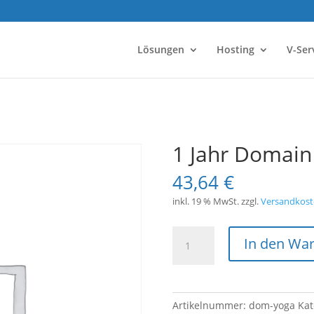
Lösungen
Hosting
V-Ser
1 Jahr Domain
43,64
€
inkl. 19 % MwSt.
zzgl.
Versandkost
1
In den Wa
Jahr
Domain
*.yoga
Menge
Artikelnummer:
dom-yoga
Kat