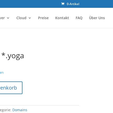
0-Artikel
ver
Cloud
Preise
Kontakt
FAQ
Über Uns
 *.yoga
en
renkorb
egorie:
Domains