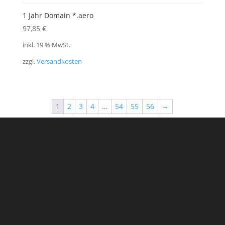
1 Jahr Domain *.aero
97,85
€
inkl. 19 % MwSt.
zzgl.
Versandkosten
1
2
3
4
…
54
55
56
→