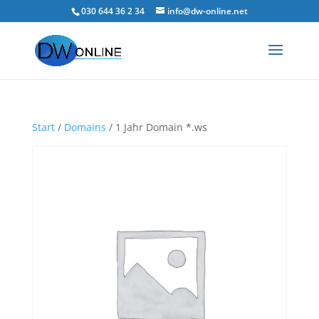
030 644 36 2 34
info@dw-online.net
Start
/
Domains
/ 1 Jahr Domain *.ws