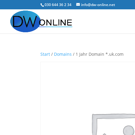
030 644 36 2 34
info@dw-online.net
Start
/
Domains
/ 1 Jahr Domain *.uk.com