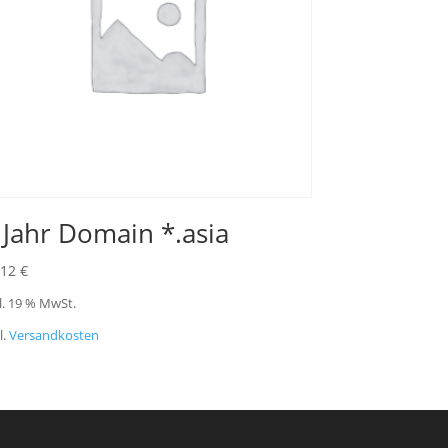
 Jahr Domain *.asia
,12
€
l. 19 % MwSt.
l.
Versandkosten