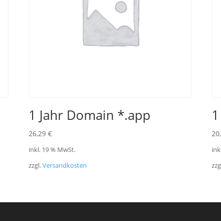
1 Jahr Domain *.app
1
26,29
€
20
inkl. 19 % MwSt.
ink
zzgl.
Versandkosten
zzg