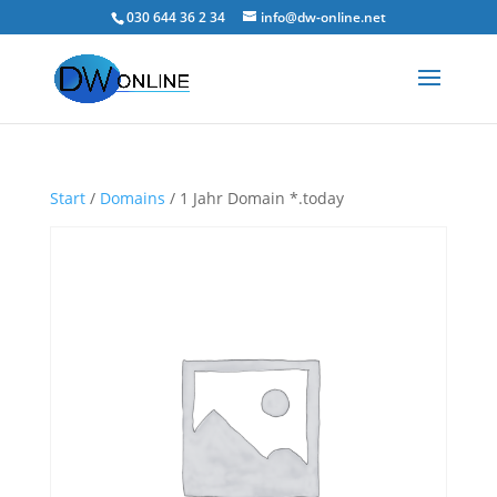
030 644 36 2 34
info@dw-online.net
Start
/
Domains
/ 1 Jahr Domain *.today