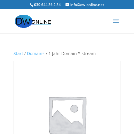
030 644 36 2 34
info@dw-online.net
Start
/
Domains
/ 1 Jahr Domain *.stream