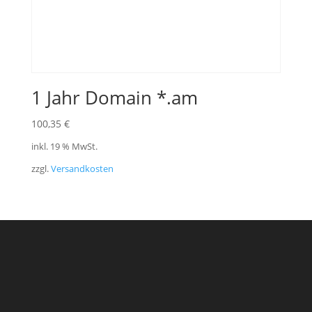
1 Jahr Domain *.am
100,35
€
inkl. 19 % MwSt.
zzgl.
Versandkosten