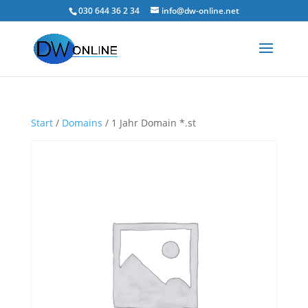
030 644 36 2 34
info@dw-online.net
Start
/
Domains
/ 1 Jahr Domain *.st