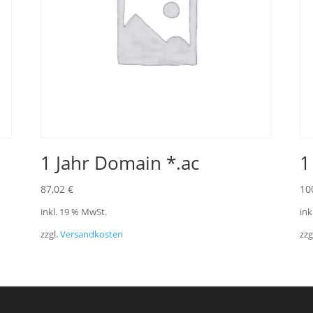
1 Jahr Domain *.ac
1
87,02
€
10
inkl. 19 % MwSt.
ink
zzgl.
Versandkosten
zzg