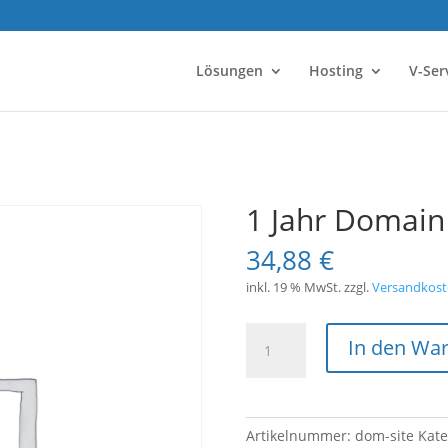
Lösungen
Hosting
V-Ser
1 Jahr Domain 
34,88
€
inkl. 19 % MwSt.
zzgl.
Versandkost
1
In den Wa
Jahr
Domain
*.site
Menge
Artikelnummer:
dom-site
Kate