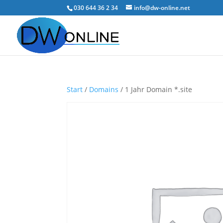
030 644 36 2 34
info@dw-online.net
Start
/
Domains
/ 1 Jahr Domain *.site