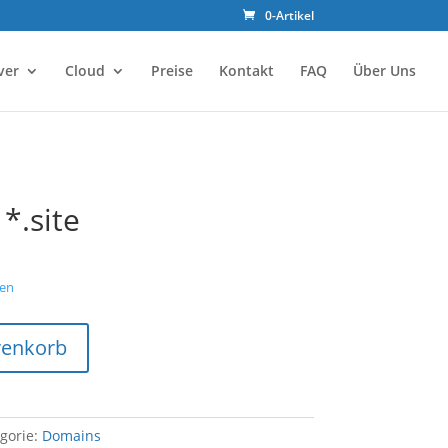
0-Artikel
ver
Cloud
Preise
Kontakt
FAQ
Über Uns
*.site
en
renkorb
gorie:
Domains