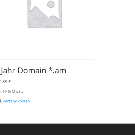
 Jahr Domain *.am
0,35
€
l. 19 % MwSt.
l.
Versandkosten