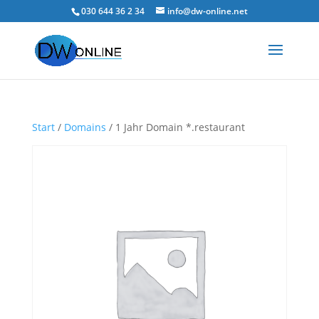
030 644 36 2 34
info@dw-online.net
Start
/
Domains
/ 1 Jahr Domain *.restaurant