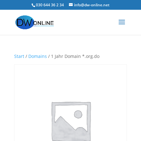
030 644 36 2 34
info@dw-online.net
Start
/
Domains
/ 1 Jahr Domain *.org.do