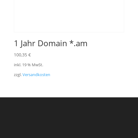
1 Jahr Domain *.am
100,35
€
inkl. 19 % MwSt.
zzgl.
Versandkosten