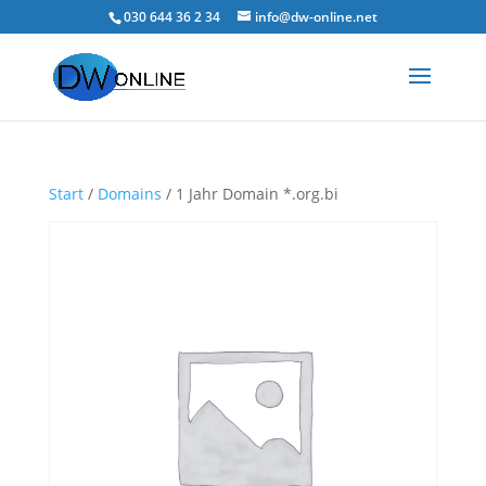
030 644 36 2 34
info@dw-online.net
Start
/
Domains
/ 1 Jahr Domain *.org.bi