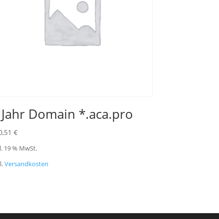
 Jahr Domain *.aca.pro
0,51
€
l. 19 % MwSt.
l.
Versandkosten