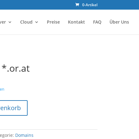
0-Artikel
ver
Cloud
Preise
Kontakt
FAQ
Über Uns
*.or.at
en
renkorb
egorie:
Domains