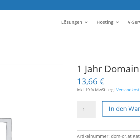
Lösungen
Hosting
V-Ser
1 Jahr Domain 
13,66
€
inkl. 19 % MwSt.
zzgl.
Versandkost
1
In den Wa
Jahr
Domain
*.or.at
Menge
Artikelnummer:
dom-or.at
Kat