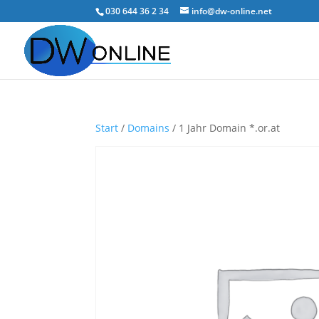
030 644 36 2 34
info@dw-online.net
Start
/
Domains
/ 1 Jahr Domain *.or.at