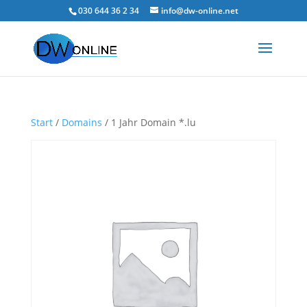
030 644 36 2 34
info@dw-online.net
Start
/
Domains
/ 1 Jahr Domain *.lu