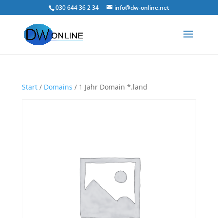
030 644 36 2 34
info@dw-online.net
Start
/
Domains
/ 1 Jahr Domain *.land