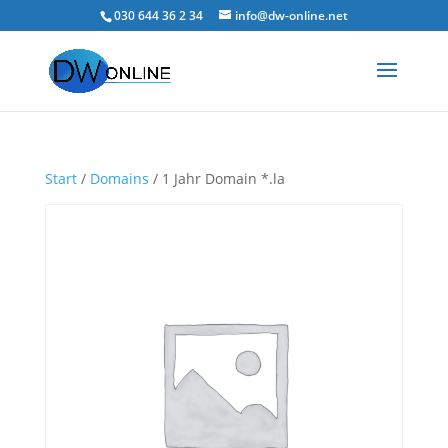
030 644 36 2 34
info@dw-online.net
Start
/
Domains
/ 1 Jahr Domain *.la