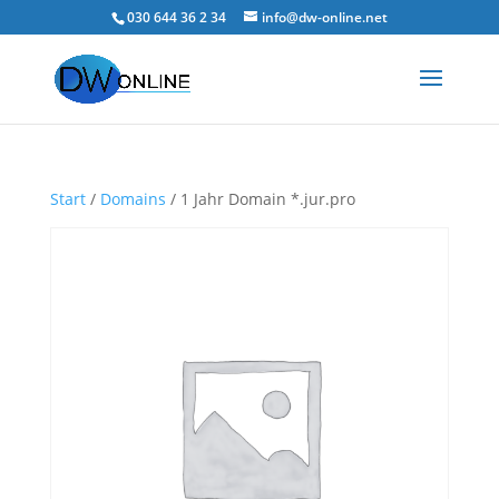
030 644 36 2 34
info@dw-online.net
Start
/
Domains
/ 1 Jahr Domain *.jur.pro