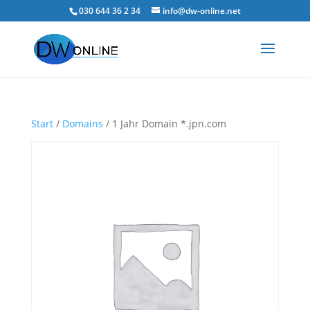
030 644 36 2 34
info@dw-online.net
Start
/
Domains
/ 1 Jahr Domain *.jpn.com