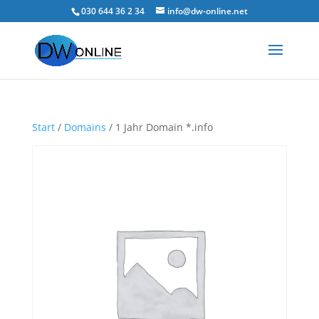
030 644 36 2 34
info@dw-online.net
Start
/
Domains
/ 1 Jahr Domain *.info