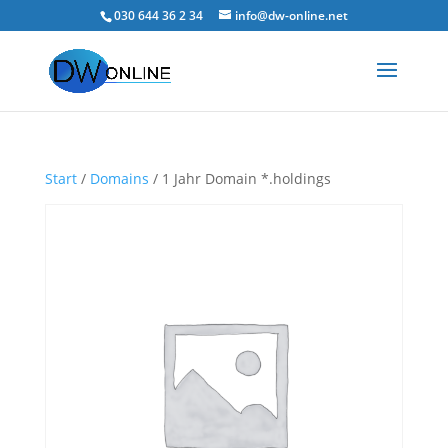
030 644 36 2 34
info@dw-online.net
Start
/
Domains
/ 1 Jahr Domain *.holdings