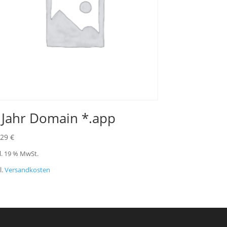
 Jahr Domain *.app
,29
€
l. 19 % MwSt.
l.
Versandkosten