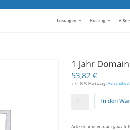
Lösungen
Hosting
V-Ser
1 Jahr Domain 
53,82
€
inkl. 19 % MwSt.
zzgl.
Versandkost
1
In den Wa
Jahr
Domain
*.gouv.fr
Menge
Artikelnummer:
dom-gouv.fr
K