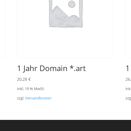
1 Jahr Domain *.art
1
20,28
€
26
inkl. 19 % MwSt.
ink
zzgl.
Versandkosten
zzg