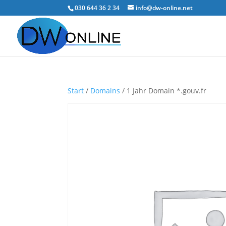
030 644 36 2 34
info@dw-online.net
Start
/
Domains
/ 1 Jahr Domain *.gouv.fr