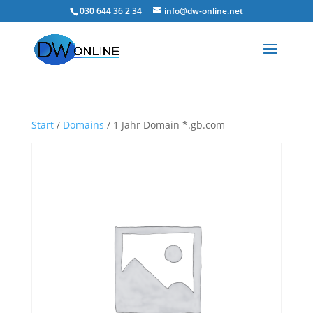
030 644 36 2 34
info@dw-online.net
Start
/
Domains
/ 1 Jahr Domain *.gb.com