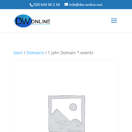
030 644 36 2 34
info@dw-online.net
Start
/
Domains
/ 1 Jahr Domain *.events