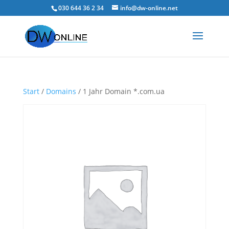
030 644 36 2 34
info@dw-online.net
Start
/
Domains
/ 1 Jahr Domain *.com.ua