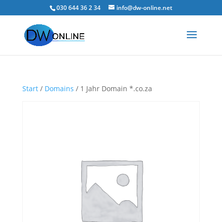
030 644 36 2 34
info@dw-online.net
Start
/
Domains
/ 1 Jahr Domain *.co.za