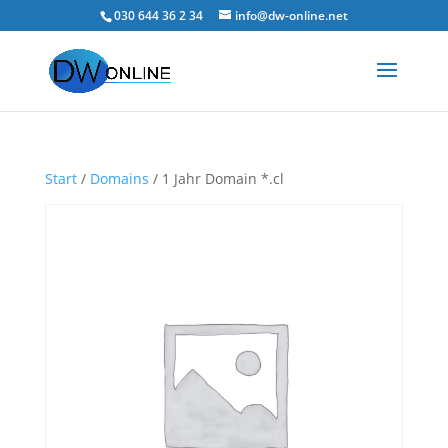
030 644 36 2 34
info@dw-online.net
Start
/
Domains
/ 1 Jahr Domain *.cl