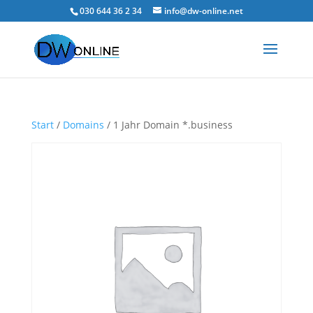
030 644 36 2 34
info@dw-online.net
Start
/
Domains
/ 1 Jahr Domain *.business