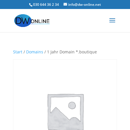
030 644 36 2 34
info@dw-online.net
Start
/
Domains
/ 1 Jahr Domain *.boutique