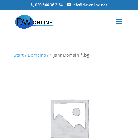
030 644 36 2 34
info@dw-online.net
Start
/
Domains
/ 1 Jahr Domain *.bg